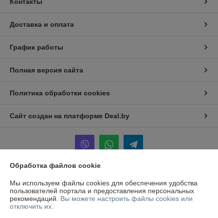
Контакты
Доставка и оплата
График работы
Полная версия сайта
Политика обработки cookies
Сайт создан на платформе Deal.by
Обработка файлов cookie
Информация для покупателя
Мы используем файлы cookies для обеспечения удобства
пользователей портала и предоставления персональных
Юридическое лицо:
ООО "ТСВкомплект"
рекомендаций.
Вы можете настроить файлы cookies или
Республика Беларусь, г. Минск, ул. Левкова, д.41/2, пом.4/1
отключить их.