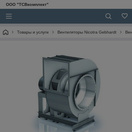
ООО "ТСВкомплект"
Товары и услуги
Вентиляторы Nicotra Gebhardt
Ве