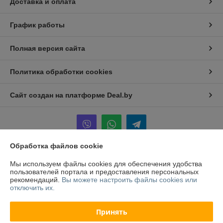
Доставка и оплата
График работы
Полная версия сайта
Политика обработки cookies
Сайт создан на платформе Deal.by
Обработка файлов cookie
Информация для покупателя
Мы используем файлы cookies для обеспечения удобства
пользователей портала и предоставления персональных
Юридическое лицо:
ООО "ТСВкомплект"
рекомендаций.
Вы можете настроить файлы cookies или
Республика Беларусь, г. Минск, ул. Левкова, д.41/2, пом.4/1
отключить их.
Регистрационный номер ЕГР: 192166244
Принять
УНП: 192166244