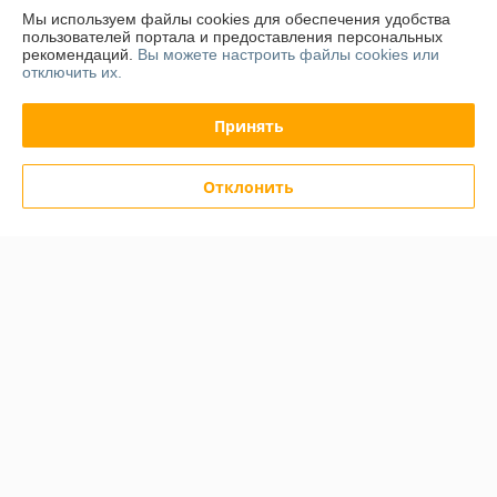
Менее 5 отзывов за последний год
Мы используем файлы cookies для обеспечения удобства
пользователей портала и предоставления персональных
рекомендаций.
Вы можете настроить файлы cookies или
Работает с 04.04.2014
отключить их.
г. аг. Колодищи
ул. Тюленина, д. 14, оф. 319, аг. Колодищи, Беларусь
Принять
Контакты
Отклонить
Показать весь график работы
Сегодня выходной
Отзывы о магазине
У компании пока нет отзывов, добавьте первый
О нас
Контакты
Доставка и оплата