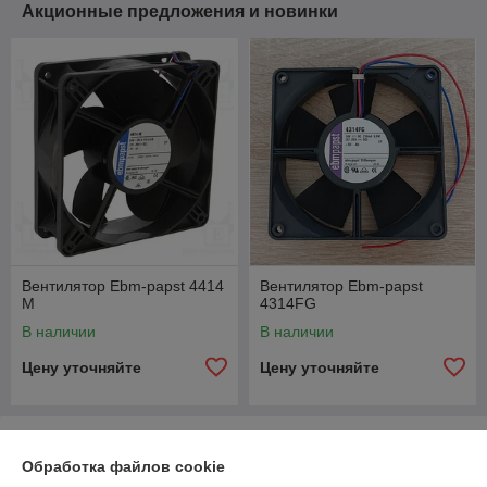
Акционные предложения и новинки
Вентилятор Ebm-papst 4414
Вентилятор Ebm-papst
M
4314FG
В наличии
В наличии
Цену уточняйте
Цену уточняйте
О нас
Обработка файлов cookie
Рейтинг не сформирован