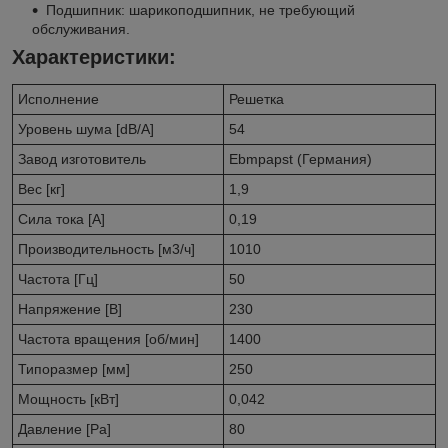
Подшипник: шарикоподшипник, не требующий
обслуживания.
Характеристики:
Исполнение
Решетка
Уровень шума [dB/A]
54
Завод изготовитель
Ebmpapst (Германия)
Вес [кг]
1,9
Сила тока [A]
0,19
Производительность [м3/ч]
1010
Частота [Гц]
50
Напряжение [В]
230
Частота вращения [об/мин]
1400
Типоразмер [мм]
250
Мощность [кВт]
0,042
Давление [Pa]
80