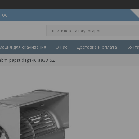
2-06
ация для скачивания
О нас
Доставка и оплата
Конт
ebm-papst d1g146-aa33-52