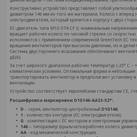
Конструктивно устройство представляет собой улиткообра
диаметром 146 мм из того-же материала. Колесо с вперед
электродвигателя, который крепится к корпусу с двух сто
ЕС-двигатель типа M1G 074-CF (с номинальным напряжением
вращает рабочее колесо по часовой стрелке со скоростью 
исполняются с применением современной GreenTech EC тех
вращения вентиляторов при высоком давлении, но и делае
Система двустороннего всасывания обеспечивает вентилят
дБ(А).
За счет широкого диапазона рабочих температур (-25° С – 
климатических условиях. Оптимальная форма и небольшие р
транспортировать вентилятор и предполагают установку 
вентиляции.
Устройство соответствует европейским стандартам СЕ, ст
Расшифровка маркировки
D1G146-AA33-52*
:
D
– серия, вентилятор центробежный
D1G146
;
1
- количество контуров (EC электродвигателя);
G
- комплектация с EC мотором и электронным управл
146
– типоразмер (крыльчатка/рабочее колесо диамет
AA
- код механической конструкции;