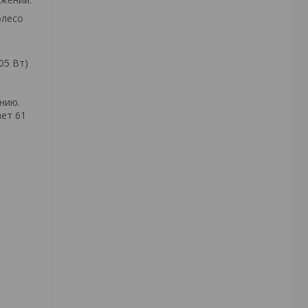
олесо
05 Вт)
нию.
ет 61