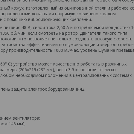
зный кожух, изготовленный из оцинкованной стали и рабочее к
 направленными лопатками напрямую соединено с валом
рон с помощью виброизолирующих креплений.
 питания 48 В, силой тока 2,60 А и потребляемой мощностью 1
1350 об/мин, если смотреть на ротор. Двигатели такого типа
нологии, что позволяет не только создавать высокую скорость
т устройства эффективными по шумоизоляции и энергопотребле
ору производительность 1000 м3/час, уровень шума не превыша
+60° С) устройство может качественно работать в различных
азмеры (206x219x232 мм), вес в 3,5 кг позволяют легко
в любом необходимом положении в централизованных системах
епень защиты электрооборудования IP42.
ением вентилятора;
ром 146 мм);