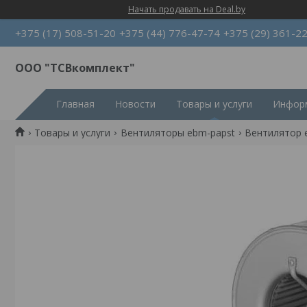
Начать продавать на Deal.by
+375 (17) 508-51-20
+375 (44) 776-47-74
+375 (29) 361-2
ООО "ТСВкомплект"
Главная
Новости
Товары и услуги
Информ
Товары и услуги
Вентиляторы ebm-papst
Вентилятор 