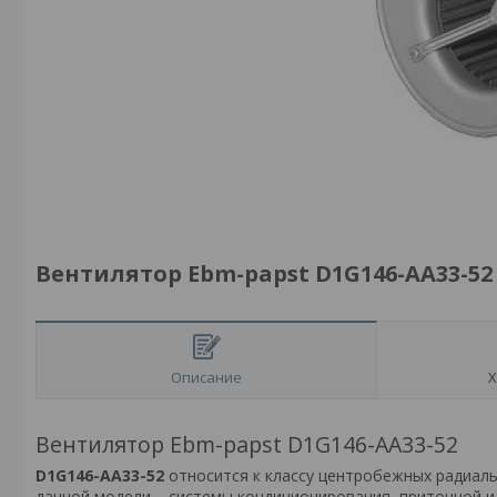
Вентилятор Ebm-papst D1G146-AA33-52
Описание
Х
Вентилятор Ebm-papst D1G146-AA33-52
D1G146-AA33-52
относится к классу центробежных радиал
данной модели – системы кондиционирования, приточной 