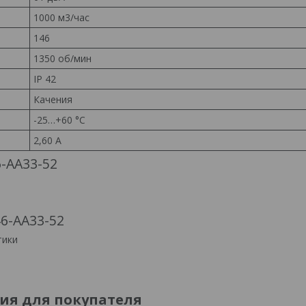
1000 м3/час
146
1350 об/мин
IP 42
Качения
-25…+60 °С
2,60 A
-AA33-52
6-AA33-52
я для покупателя