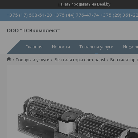
Начать продавать на Deal.by
+375 (17) 508-51-20
+375 (44) 776-47-74
+375 (29) 361-2
ООО "ТСВкомплект"
Главная
Новости
Товары и услуги
Информ
Товары и услуги
Вентиляторы ebm-papst
Вентилятор e