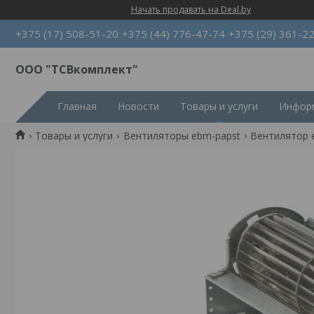
Начать продавать на Deal.by
+375 (17) 508-51-20
+375 (44) 776-47-74
+375 (29) 361-2
ООО "ТСВкомплект"
Главная
Новости
Товары и услуги
Информ
Товары и услуги
Вентиляторы ebm-papst
Вентилятор e