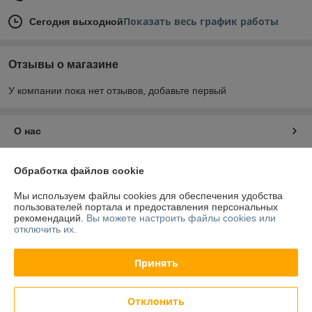
Показать весь график работы
Сегодня выходной
Отзывы о магазине
У компании пока нет отзывов, добавьте первый
О нас
Контакты
Обработка файлов cookie
Мы используем файлы cookies для обеспечения удобства
Доставка и оплата
пользователей портала и предоставления персональных
рекомендаций.
Вы можете настроить файлы cookies или
отключить их.
График работы
Принять
Полная версия сайта
Политика обработки cookies
Отклонить