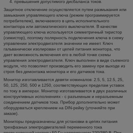
превышения допустимого дисбаланса токов.
Защитное отключение осуществляется путем размыкания или
замыкания управляющего ключа (режим программируется
потребителем), включаемого в цепь исполнительного
контактора или автоматического выключателя. В качестве
управляющего ключа используется симметричный тиристор
(симистор), поэтому полярность подключения ключа в схему
управлении электродвигателя значении не имеет. Ключ
гальванически изолирован от цепей питания монитора, что
дает возможность включения его в любой точке схемы
управления электродвигателя. Ключ выполнен в виде съемного
модуля, что позволяет производить его замену при выходе из
строя без демонтажа монитора и его датчиков тока.
Монитор изготавливается девяти номиналов: 2.5, 5, 12.5, 25,
50, 125, 250, 500 и 1250, соответствующих пределам уставок
по току в амперах. Монитор изготавливается в двух различных
конструктивных исполнениях - с разъемным и неразъемным
соединением датчиков тока. Прибор дополнительно может
оборудоваться креплением на DIN-рейку (уточняйте при
заказе).
Мониторы предназначены для установки в цепях питания
трехфазных электродвигателей переменного тока
промышленной частоты 50 Гц напряжением 220/380 В. При