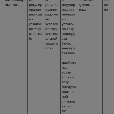
мых токов
регулир
регулир
регулир
датчиков
ре
ования
ования
ования
тока
ле
режимн
режимн
режимн
ых
ых
ых
уставок
уставок
уставок
по току
по току
по току
отсечки
максим
перегру
Iо
альной
зки
защиты
Inom,
Imax
недогру
зки Imin
,
дисбала
нсу
токов
Dmax и
току
предупр
едитель
ной
сигнали
зации
Iпс