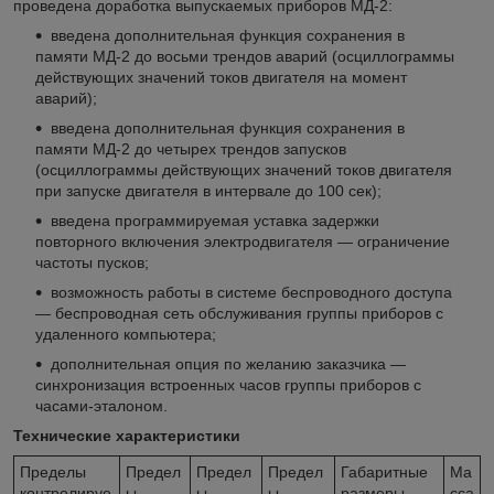
проведена доработка выпускаемых приборов МД-2:
введена дополнительная функция сохранения в
памяти МД-2 до восьми трендов аварий (осциллограммы
действующих значений токов двигателя на момент
аварий);
введена дополнительная функция сохранения в
памяти МД-2 до четырех трендов запусков
(осциллограммы действующих значений токов двигателя
при запуске двигателя в интервале до 100 сек);
введена программируемая уставка задержки
повторного включения электродвигателя — ограничение
частоты пусков;
возможность работы в системе беспроводного доступа
— беспроводная сеть обслуживания группы приборов с
удаленного компьютера;
дополнительная опция по желанию заказчика —
синхронизация встроенных часов группы приборов с
часами-эталоном.
Технические характеристики
Пределы
Предел
Предел
Предел
Габаритные
Ма
контролируе
ы
ы
ы
размеры
сса