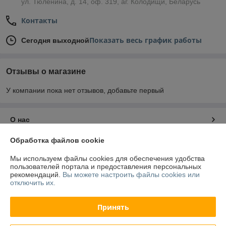
ул. Тюленина, д. 14, оф. 319, аг. Колодищи, Беларусь
Контакты
Показать весь график работы
Сегодня выходной
Отзывы о магазине
У компании пока нет отзывов, добавьте первый
О нас
Обработка файлов cookie
Контакты
Мы используем файлы cookies для обеспечения удобства
пользователей портала и предоставления персональных
Доставка и оплата
рекомендаций.
Вы можете настроить файлы cookies или
отключить их.
График работы
Принять
Полная версия сайта