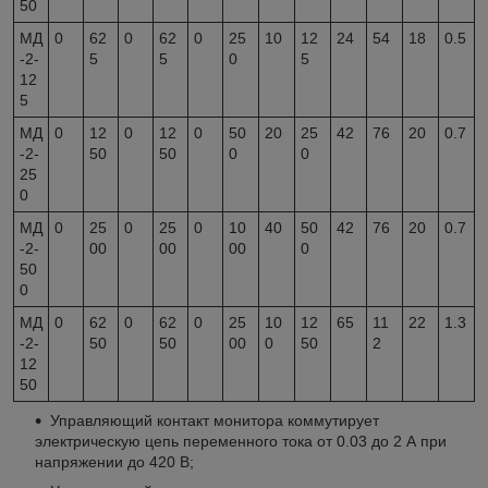
50
МД
0
62
0
62
0
25
10
12
24
54
18
0.5
-2-
5
5
0
5
12
5
МД
0
12
0
12
0
50
20
25
42
76
20
0.7
-2-
50
50
0
0
25
0
МД
0
25
0
25
0
10
40
50
42
76
20
0.7
-2-
00
00
00
0
50
0
МД
0
62
0
62
0
25
10
12
65
11
22
1.3
-2-
50
50
00
0
50
2
12
50
Управляющий контакт монитора коммутирует
электрическую цепь переменного тока от 0.03 до 2 А при
напряжении до 420 В;