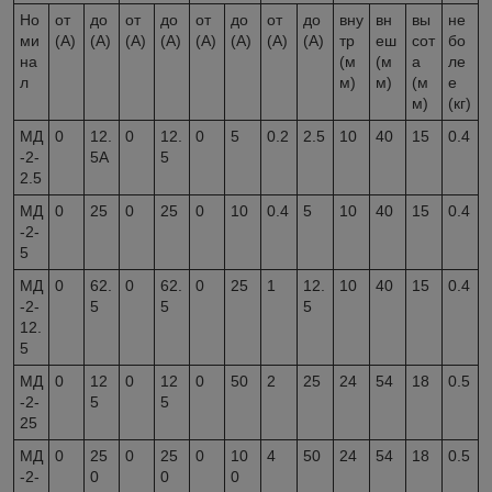
Но
от
до
от
до
от
до
от
до
вну
вн
вы
не
ми
(А)
(А)
(А)
(А)
(А)
(А)
(А)
(А)
тр
еш
сот
бо
на
(м
(м
а
ле
л
м)
м)
(м
е
м)
(кг)
МД
0
12.
0
12.
0
5
0.2
2.5
10
40
15
0.4
-2-
5А
5
2.5
МД
0
25
0
25
0
10
0.4
5
10
40
15
0.4
-2-
5
МД
0
62.
0
62.
0
25
1
12.
10
40
15
0.4
-2-
5
5
5
12.
5
МД
0
12
0
12
0
50
2
25
24
54
18
0.5
-2-
5
5
25
МД
0
25
0
25
0
10
4
50
24
54
18
0.5
-2-
0
0
0