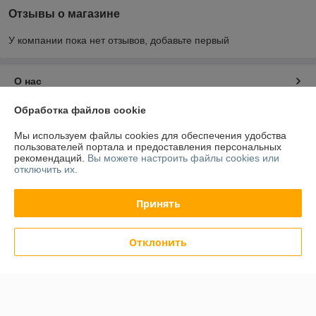
Отзывы о магазине
У компании пока нет отзывов, добавьте первый
О нас
Обработка файлов cookie
Контакты
Мы используем файлы cookies для обеспечения удобства
пользователей портала и предоставления персональных
Доставка и оплата
рекомендаций.
Вы можете настроить файлы cookies или
отключить их.
График работы
Принять
Полная версия сайта
Отклонить
Политика обработки cookies
Сайт создан на платформе Deal.by