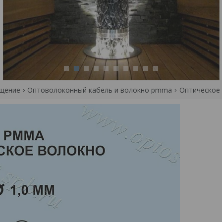
1
2
3
4
5
6
7
8
9
10
ещение
Оптоволоконный кабель и волокно pmma
Оптическое 