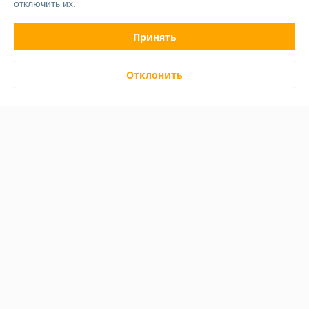
отключить их.
График работы
Принять
Полная версия сайта
Отклонить
Политика обработки cookies
Сайт создан на платформе Deal.by
Информация для покупателя
Юридическое лицо:
ООО "ТСВкомплект"
Республика Беларусь, г. Минск, ул. Левкова, д.41/2, пом.4/1
Регистрационный номер ЕГР: 192166244
УНП: 192166244