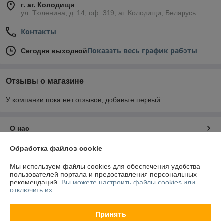
г. аг. Колодищи
ул. Тюленина, д. 14, оф. 319, аг. Колодищи, Беларусь
Контакты
Показать весь график работы
Сегодня выходной
Отзывы о магазине
У компании пока нет отзывов, добавьте первый
О нас
Обработка файлов cookie
Контакты
Мы используем файлы cookies для обеспечения удобства
пользователей портала и предоставления персональных
Доставка и оплата
рекомендаций.
Вы можете настроить файлы cookies или
отключить их.
График работы
Принять