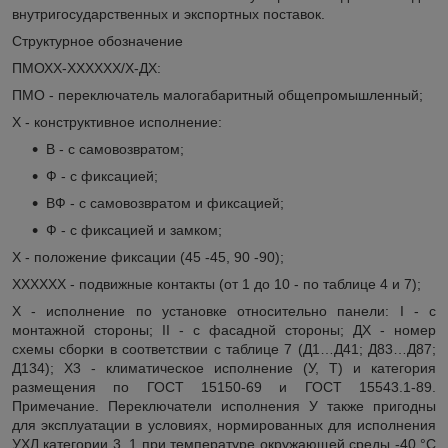
внутригосударственных и экспортных поставок.
Структурное обозначение
ПМОХХ-ХХХХХХ/Х-ДХ:
ПМО - переключатель малогабаритный общепромышленный;
Х - конструктивное исполнение:
В - с самовозвратом;
Ф - с фиксацией;
ВФ - с самовозвратом и фиксацией;
Ф - с фиксацией и замком;
Х - положение фиксации (45 -45, 90 -90);
ХХХХХХ - подвижные контакты (от 1 до 10 - по таблице 4 и 7);
Х - исполнение по установке относительно панели: I - с
монтажной стороны; II - с фасадной стороны; ДХ - номер
схемы сборки в соответствии с таблице 7 (Д1…Д41; Д83…Д87;
Д134); Х3 - климатическое исполнение (У, Т) и категория
размещения по ГОСТ 15150-69 и ГОСТ 15543.1-89.
Примечание. Переключатели исполнения У также пригодны
для эксплуатации в условиях, нормированных для исполнения
УХЛ категории 3. 1 при температуре окружающей среды -40 °С