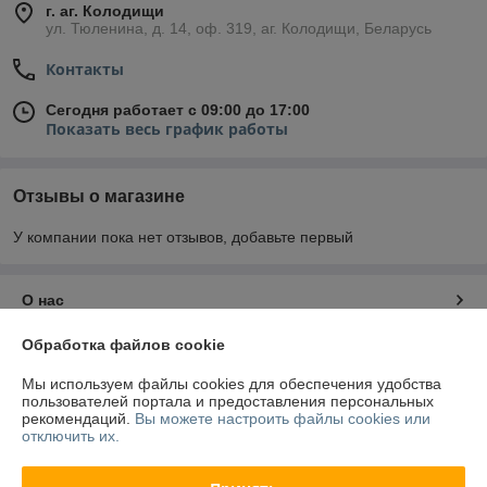
г. аг. Колодищи
ул. Тюленина, д. 14, оф. 319, аг. Колодищи, Беларусь
Контакты
Сегодня работает с 09:00 до 17:00
Показать весь график работы
Отзывы о магазине
У компании пока нет отзывов, добавьте первый
О нас
Обработка файлов cookie
Контакты
Мы используем файлы cookies для обеспечения удобства
пользователей портала и предоставления персональных
Доставка и оплата
рекомендаций.
Вы можете настроить файлы cookies или
отключить их.
График работы