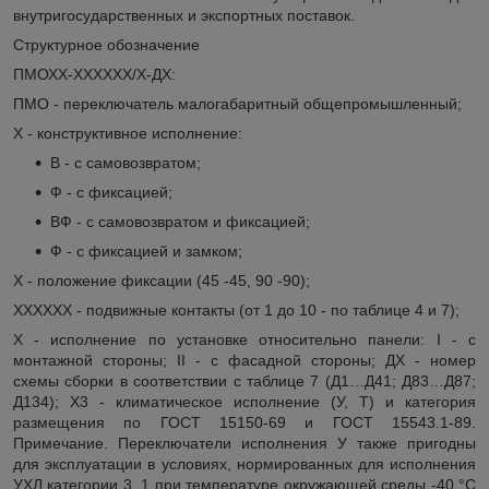
внутригосударственных и экспортных поставок.
Структурное обозначение
ПМОХХ-ХХХХХХ/Х-ДХ:
ПМО - переключатель малогабаритный общепромышленный;
Х - конструктивное исполнение:
В - с самовозвратом;
Ф - с фиксацией;
ВФ - с самовозвратом и фиксацией;
Ф - с фиксацией и замком;
Х - положение фиксации (45 -45, 90 -90);
ХХХХХХ - подвижные контакты (от 1 до 10 - по таблице 4 и 7);
Х - исполнение по установке относительно панели: I - с
монтажной стороны; II - с фасадной стороны; ДХ - номер
схемы сборки в соответствии с таблице 7 (Д1…Д41; Д83…Д87;
Д134); Х3 - климатическое исполнение (У, Т) и категория
размещения по ГОСТ 15150-69 и ГОСТ 15543.1-89.
Примечание. Переключатели исполнения У также пригодны
для эксплуатации в условиях, нормированных для исполнения
УХЛ категории 3. 1 при температуре окружающей среды -40 °С